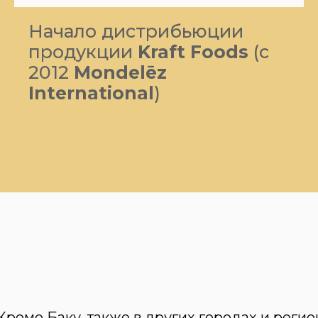
Начало дистрибьюции
продукции
Kraft Foods
(с
2012
Mondelēz
International
)
Кроме Баку, также в других городах и реги