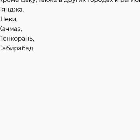
Гянджа,
Шеки,
Хачмаз,
Ленкорань,
Сабирабад.